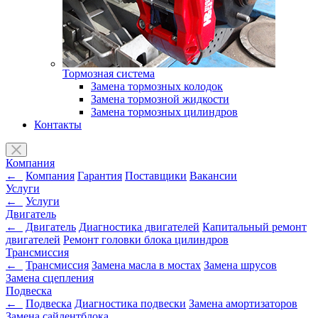
Тормозная система
Замена тормозных колодок
Замена тормозной жидкости
Замена тормозных цилиндров
Контакты
Компания
←
Компания
Гарантия
Поставщики
Вакансии
Услуги
←
Услуги
Двигатель
←
Двигатель
Диагностика двигателей
Капитальный ремонт
двигателей
Ремонт головки блока цилиндров
Трансмиссия
←
Трансмиссия
Замена масла в мостах
Замена шрусов
Замена сцепления
Подвеска
←
Подвеска
Диагностика подвески
Замена амортизаторов
Замена сайлентблока