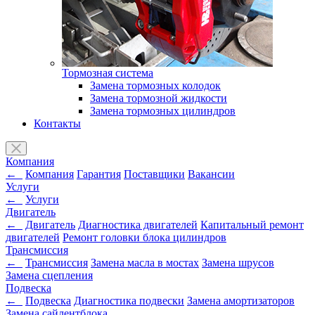
Тормозная система
Замена тормозных колодок
Замена тормозной жидкости
Замена тормозных цилиндров
Контакты
Компания
←
Компания
Гарантия
Поставщики
Вакансии
Услуги
←
Услуги
Двигатель
←
Двигатель
Диагностика двигателей
Капитальный ремонт
двигателей
Ремонт головки блока цилиндров
Трансмиссия
←
Трансмиссия
Замена масла в мостах
Замена шрусов
Замена сцепления
Подвеска
←
Подвеска
Диагностика подвески
Замена амортизаторов
Замена сайлентблока