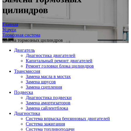
цилиндров
Главная
Услуги
Тормозная система
Замена тормозных цилиндров
Двигатель
Диагностика двигателей
Капитальный ремонт двигателей
Ремонт головки блока цилиндров
Трансмиссия
Замена масла в мостах
Замена шрусов
Замена сцепления
Подвеска
Диагностика подвески
Замена амортизаторов
Замена сайлентблока
Диагностика
Система впрыска бензиновых двигателей
Система зажигания
Система топливоподачи