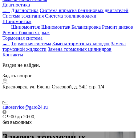
Диагностика
←
Диагностика
Система впрыска бензиновых двигателей
Система зажигания
Система топливоподачи
Шиномонтаж
←
Шиномонтаж
Шиномонтаж
Балансировка
Ремонт дисков
Ремонт боковых грыж
Тормозная система
←
Тормозная система
Замена тормозных колодок
Замена
тормозной жидкости
Замена тормозных цилиндров
Контакты
Раздел не найден.
Задать вопрос
Красноярск, ул. Елены Стасовой, д. 54Г, стр. 1/4
autoservice@garo24.ru
C 9:00 до 20:00,
без выходных
Замена тормозных