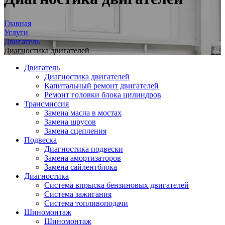
Главная
Услуги
Двигатель
Диагностика двигателей
Двигатель
Диагностика двигателей
Капитальный ремонт двигателей
Ремонт головки блока цилиндров
Трансмиссия
Замена масла в мостах
Замена шрусов
Замена сцепления
Подвеска
Диагностика подвески
Замена амортизаторов
Замена сайлентблока
Диагностика
Система впрыска бензиновых двигателей
Система зажигания
Система топливоподачи
Шиномонтаж
Шиномонтаж