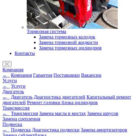
Тормозная система
Замена тормозных колодок
Замена тормозной жидкости
Замена тормозных цилиндров
Контакты
Компания
←
Компания
Гарантия
Поставщики
Вакансии
Услуги
←
Услуги
Двигатель
←
Двигатель
Диагностика двигателей
Капитальный ремонт
двигателей
Ремонт головки блока цилиндров
Трансмиссия
←
Трансмиссия
Замена масла в мостах
Замена шрусов
Замена сцепления
Подвеска
←
Подвеска
Диагностика подвески
Замена амортизаторов
Замена сайлентблока