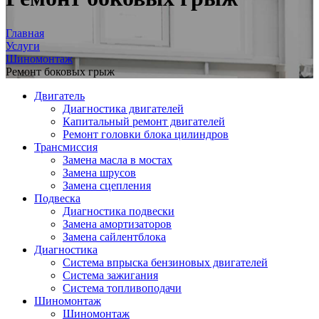
Главная
Услуги
Шиномонтаж
Ремонт боковых грыж
Двигатель
Диагностика двигателей
Капитальный ремонт двигателей
Ремонт головки блока цилиндров
Трансмиссия
Замена масла в мостах
Замена шрусов
Замена сцепления
Подвеска
Диагностика подвески
Замена амортизаторов
Замена сайлентблока
Диагностика
Система впрыска бензиновых двигателей
Система зажигания
Система топливоподачи
Шиномонтаж
Шиномонтаж