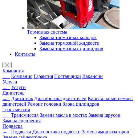
Тормозная система
Замена тормозных колодок
Замена тормозной жидкости
Замена тормозных цилиндров
Контакты
Компания
←
Компания
Гарантия
Поставщики
Вакансии
Услуги
←
Услуги
Двигатель
←
Двигатель
Диагностика двигателей
Капитальный ремонт
двигателей
Ремонт головки блока цилиндров
Трансмиссия
←
Трансмиссия
Замена масла в мостах
Замена шрусов
Замена сцепления
Подвеска
←
Подвеска
Диагностика подвески
Замена амортизаторов
Замена сайлентблока